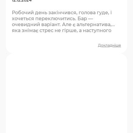
Робочий день закінчився, голова гуде, і
хочеться переключитись. Бар —
очевидний варіант. Але є альтернатива,
яка знімає стрес не гірше, а наступного
ранку не залишає жодних побічних
ефектів. Що не так із баром після роботи?
Докладніше
Бар — це пасивний відпочинок. Ви сидите,
п’єте, розмовляєте про роботу, бо більше
немає спільної теми. Через дві години
розходитесь із відчуттям, що час минув,
але нічого особливого не сталось. Плюс —
алкоголь дає ілюзію…