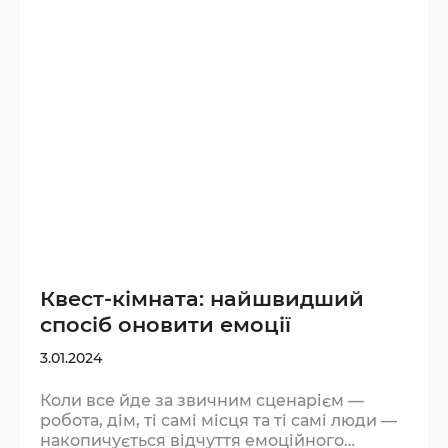
як сон або спорт. Мозок не може
одночасно розгадувати загадки під тиском
таймера і прокручувати тривожні думки.
Під час квесту увага переключається
повністю…
Квест-кімната: найшвидший
спосіб оновити емоції
3.01.2024
Коли все йде за звичним сценарієм —
робота, дім, ті самі місця та ті самі люди —
накопичується відчуття емоційного