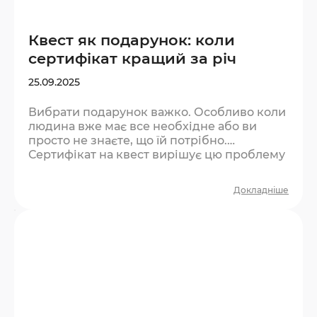
Квест як подарунок: коли
сертифікат кращий за річ
25.09.2025
Вибрати подарунок важко. Особливо коли
людина вже має все необхідне або ви
просто не знаєте, що їй потрібно.
Сертифікат на квест вирішує цю проблему
— і при цьому дарує те, що не купиш у
магазині. Чому досвід як подарунок
Докладніше
працює краще за річ? Психологи давно
довели: люди отримують більше тривалого
задоволення від вражень, ніж від
матеріальних речей. Річ зношується,
виходить з моди або просто забувається на
полиці. Досвід — залишається…