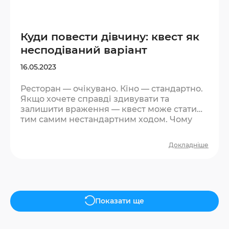
Куди повести дівчину: квест як
несподіваний варіант
16.05.2023
Ресторан — очікувано. Кіно — стандартно.
Якщо хочете справді здивувати та
залишити враження — квест може стати
тим самим нестандартним ходом. Чому
квест спрацьовує як ідея для побачення?
По-перше, це несподівано. Більшість
Докладніше
дівчат не чекають такої пропозиції — і вже
це виділяє вас із загального ряду. По-
друге, квест знімає тиск «правильної
поведінки». Немає дрес-коду, немає
необхідності бути ідеальним. Є гра, є
атмосфера, є спонтанні реакції — а саме
Показати ще
вони запам’ятовуються….