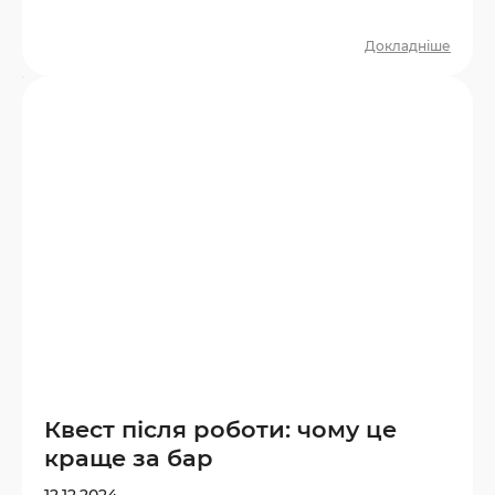
правильно обрати вік і тематику. З якого
віку можна йти на квест? Більшість
Докладніше
дитячих квестів розраховані на дітей від
6–7 років. У цьому віці дитина вже здатна
розуміти прості правила, слідувати сюжету
та взаємодіяти з командою. Орієнтир за
віком: 6–8 років — прості квести з
яскравими декораціями, мінімумом
замків…
Квест після роботи: чому це
краще за бар
12.12.2024