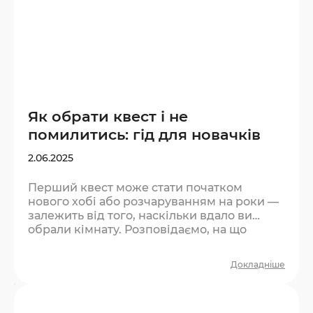
Як обрати квест і не
помилитись: гід для новачків
2.06.2025
Перший квест може стати початком
нового хобі або розчаруванням на роки —
залежить від того, наскільки вдало ви
обрали кімнату. Розповідаємо, на що
звертати увагу, якщо ви в квестах вперше.
Крок 1. Визначте компанію та кількість
Докладніше
людей Квест — командна гра. Оптимальна
кількість для першого разу — 2–4 людини.
Менше — буде важко фізично охопити всі