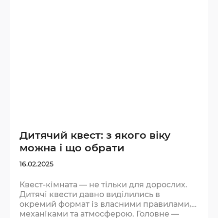
підказки. Більше — команда заважатиме
одне одному. Подумайте, з ким іде
комфортніше: з близькими…
Дитячий квест: з якого віку
можна і що обрати
16.02.2025
Квест-кімната — не тільки для дорослих.
Дитячі квести давно виділились в
окремий формат із власними правилами,
механіками та атмосферою. Головне —