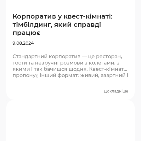
Корпоратив у квест-кімнаті:
тімбілдинг, який справді
працює
9.08.2024
Стандартний корпоратив — це ресторан,
тости та незручні розмови з колегами, з
якими і так бачишся щодня. Квест-кімната
пропонує інший формат: живий, азартний і
той, що справді згуртовує. Чому квест
ефективніший за класичний тімбілдинг?
Докладніше
Більшість тімбілдингів виглядають штучно.
Люди розуміють, що це «захід», і
поводяться відповідно — стримано та
формально. У квесті інакше: є реальний
тиск часу, є задача, є командна залежність.
Не можна відсидітись у куточку — треба
діяти….