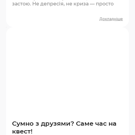
застою. Не депресія, не криза — просто
сірість. Квест — один із найшвидших
способів її розігнати. Що відбувається під
Докладніше
час квесту? За годину ви проживаєте цілу
мікроісторію. Є напруга, є несподіванки, є
азарт, є момент перемоги або прийняття
поразки. Це повноцінний емоційний цикл
у стислому форматі. Мозок отримує
новизну —…
Сумно з друзями? Саме час на
квест!