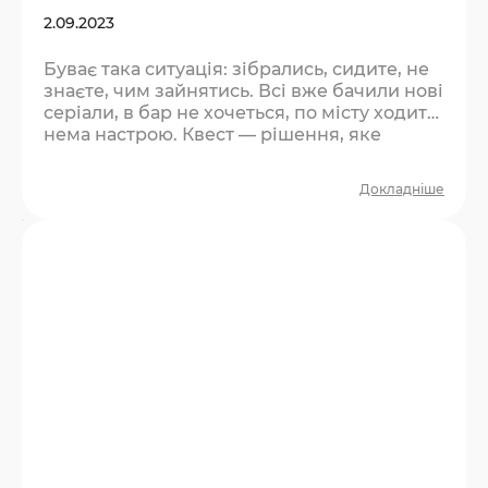
2.09.2023
Буває така ситуація: зібрались, сидите, не
знаєте, чим зайнятись. Всі вже бачили нові
серіали, в бар не хочеться, по місту ходити
нема настрою. Квест — рішення, яке
влаштує всіх. Чому квест рятує такі
вечори? Він одразу дає структуру. Не
Докладніше
треба нічого вигадувати — є місце, є час, є
завдання. Компанія з пасивного режиму
перемикається в активний, і настрій
змінюється сам собою. Плюс — це спільна
пригода. Через тиждень ви будете…