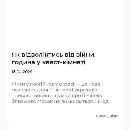
Як відволіктись від війни:
година у квест-кімнаті
18.04.2024
Жити у постійному стресі — це нова
реальність для більшості українців.
Тривога, новини, думки про безпеку
близьких. Мозок не вимикається. І іноді
найважливіше — дозволити собі
перепочити від цього хоча б на годину.
Докладніше
Чому квест допомагає відволіктись? Це не
втеча від реальності — це пауза. Така сама,