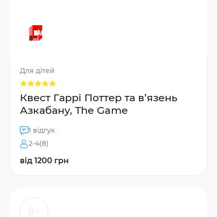
Для дітей
Квест Гаррі Поттер та в’язень
Азкабану, The Game
1 відгук
2-4(8)
від 1200 грн
8+