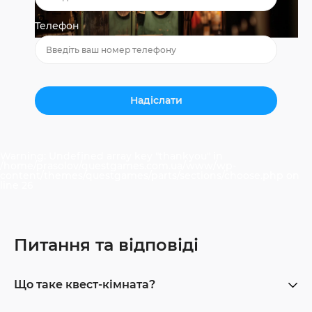
Телефон
Warning
: Undefined array key "thankyou" in
/home/prasolov/questgames.com.ua/www/wp-
content/themes/questgames/parts/sections/choose.php
on
line
26
Питання та відповіді
Що таке квест-кімната?