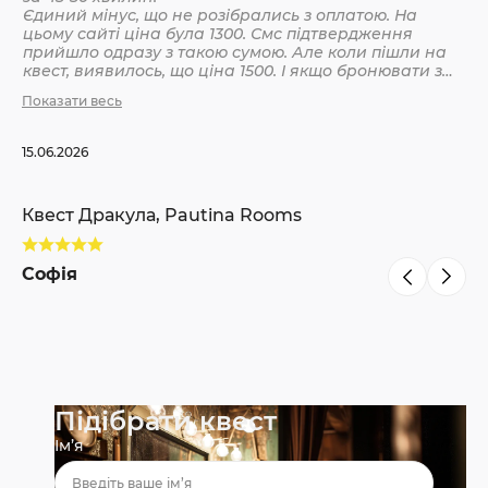
Єдиний мінус, що не розібрались з оплатою. На
цьому сайті ціна була 1300. Смс підтвердження
Кв
прийшло одразу з такою сумою. Але коли пішли на
квест, виявилось, що ціна 1500. І якщо бронювати з
інших сайтів, то там ніби так і вказано 1500. Різниця
Показати весь
С
невелика, але всеодно уточнюйте при бронюванні
15.06.2026
Квест Дракула, Pautina Rooms
Софія
Підібрати квест
Ім’я