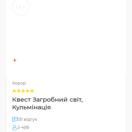
14+
Хорор
Квест Загробний світ,
Кульмінація
131 відгук
2-4(8)