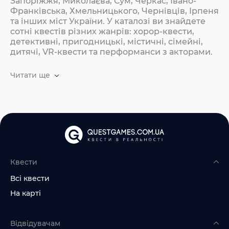
Запоріжжя, Миколаєва, Сум, Черкас, Івано-
Франківська, Хмельницького, Чернівців, Ірпеня
та інших міст України. У каталозі ви знайдете
сотні квестів різних жанрів: хорор-квести,
детективні, пригодницькі, містичні, сімейні,
дитячі, VR-квести та перформанси з акторами.
Читати ще
Квести
Всі квести
На карті
Відвідувачам