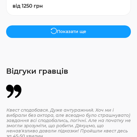
від 1250 грн
Показати ще
Відгуки гравців
Квест сподобався. Дуже антуражний. Хоч ми і
Да
вибрали без актора, але всеодно було страшнувато)
По
завдання всі сподобались, логічні. Але на початку не
змогли зрозуміти, що робити. Дякуємо, що
ненавʼязливо давали підказки! Пройшли квест десь
30.
за 45-50 хвилин.