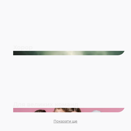
Хорор
Для великих команд
Показати ще