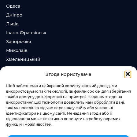
Одеса
Дніпро
Львів
Івано-Франківськ
Запоріжжя
Миколаїв
Хмельницький
Суми
Згода користувача
Ірпінь
Щоб забезпечити найкращий користувацький досвід, ми
використовуємо такі технології, як файли cookie, для зберігання
Слідкувати за нами
та/або доступу до інформації на пристрої. Надання згоди на
використання цих технологій дозволить нам обробляти дані,
+38 073 185 81 11
такі як поведінка під час перегляду сайту або унікальні
+38 067 457 86 44
ідентифікатори на цьому сайті. Ненадання згоди або її
відкликання може негативно вплинути на роботу окремих
функцій і можливостей.