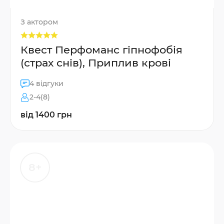
З актором
Квест Перфоманс гіпнофобія
(страх снів), Приплив крові
4 відгуки
2-4(8)
від 1400 грн
8+