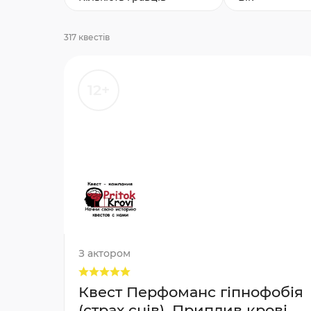
317 квестів
12+
З актором
Квест Перфоманс гіпнофобія
(страх снів), Приплив крові