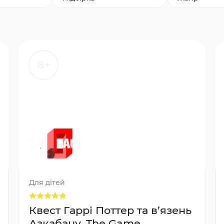
8+
Для дітей
Квест Гаррі Поттер та в’язень
Азкабану, The Game