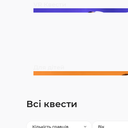
VR Квести
Для дітей
Всі квести
Кількість гравців
Вік