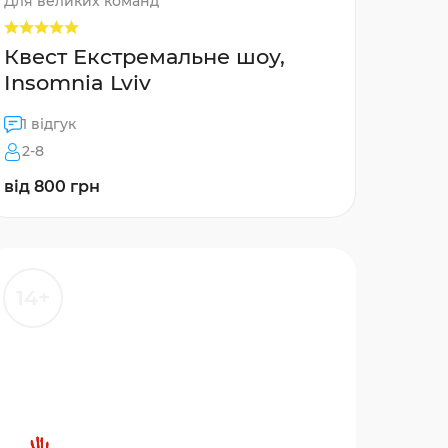
Для великих команд
Квест Екстремальне шоу,
Insomnia Lviv
1 відгук
2-8
від 800 грн
14+