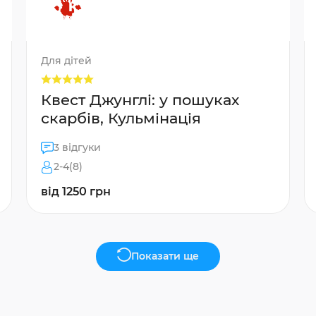
Для дітей
Квест Джунглі: у пошуках
скарбів, Кульмінація
3 відгуки
2-4(8)
від 1250 грн
Показати ще