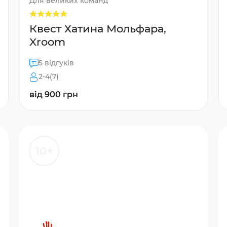
Для великих команд
Квест Хатина Мольфара,
Xroom
5 відгуків
2-4(7)
від 900 грн
10+