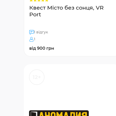
Квест Місто без сонця, VR
Port
1 відгук
1
від 900 грн
12+