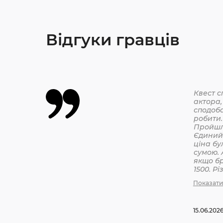
Відгуки гравців
Квест с
актора,
сподоба
робити.
Єдиний 
ціна бу
сумою. 
якщо бр
1500. Р
бронюв
Показати
15.06.202