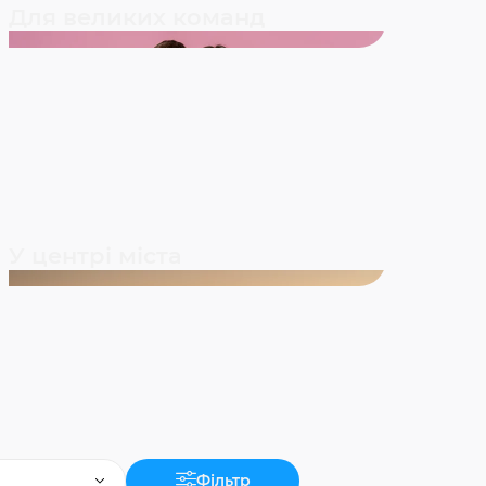
Для великих команд
У центрі міста
Фільтр