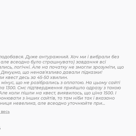
подобався. Дуже антуражний. Хоч ми і вибрали без
 але всеодно було страшнувато) завдання всі
лись, логічні. Але на початку не змогли зрозуміти, що
 Дякуємо, що ненавʼязливо давали підказки!
Пройшли квест десь за 45-50 хвилин.
мінус, що не розібрались з оплатою. На цьому сайті
ла 1300. Смс підтвердження прийшло одразу з такою
Але коли пішли на квест, виявилось, що ціна 1500. І
онювати з інших сайтів, то там ніби так і вказано
ізниця невелика, але всеодно уточнюйте при
анні
 весь
6