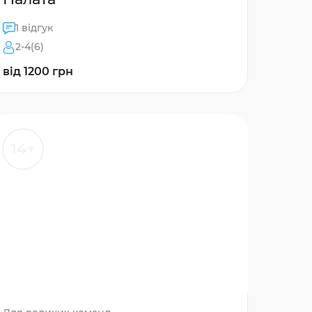
1 відгук
2-4(6)
від 1200 грн
14+