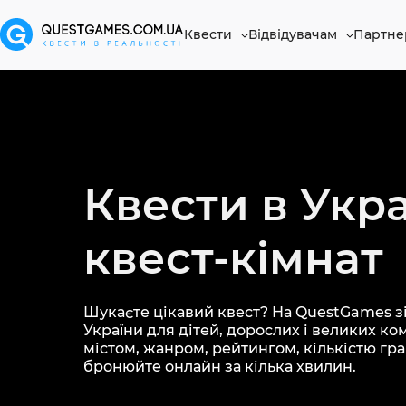
Квести
Відвідувачам
Партне
Квести в Укра
квест-кімнат
Шукаєте цікавий квест? На QuestGames зі
України для дітей, дорослих і великих ко
містом, жанром, рейтингом, кількістю грав
бронюйте онлайн за кілька хвилин.