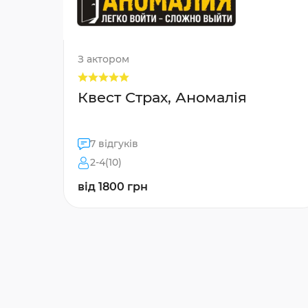
З актором
Квест Страх, Аномалія
7 відгуків
2-4(10)
від 1800 грн