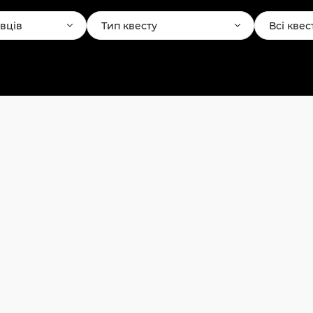
авців
Тип квесту
Всі квес