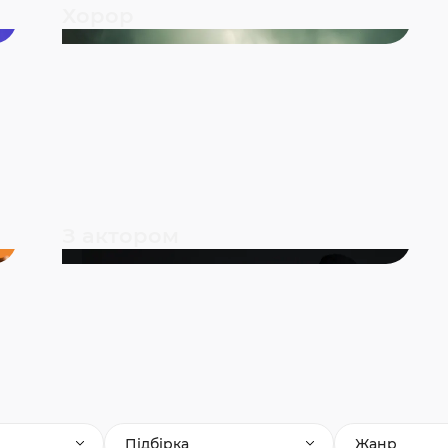
Хорор
З актором
Підбірка
Жанр