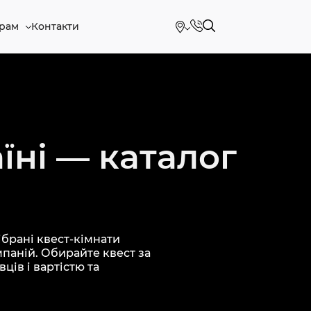
рам
Контакти
їні — каталог
брані квест-кімнати
мпаній. Обирайте квест за
ців і вартістю та