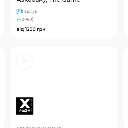
1 відгук
2-4(8)
від 1200 грн
9+