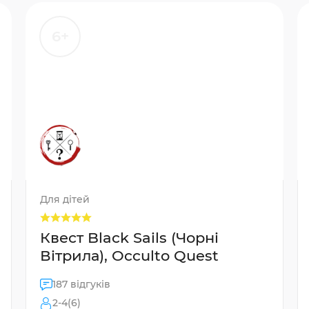
6+
Для дітей
Квест Black Sails (Чорні
Вітрила), Occulto Quest
187 відгуків
2-4(6)