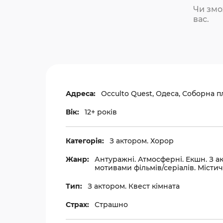
Чи змо
вас.
Адреса:
Occulto Quest, Одеса, Соборна п
Вік:
12+ років
Категорія:
З актором. Хорор
Жанр:
Антуражні. Атмосферні. Екшн. З ак
мотивами фільмів/серіалів. Містич
Тип:
З актором. Квест кімната
Страх:
Страшно