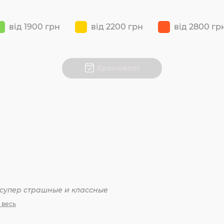
від 1900 грн
від 2200 грн
від 2800 гр
Бронювати
 супер страшные и классные
 весь