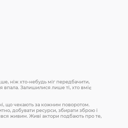
дше, ніж хто-небудь міг передбачити,
 впала. Залишилися лише ті, хто вміє
ені, що чекають за кожним поворотом.
тно, добувати ресурси, збирати зброю і
ився живим. Живі актори подбають про те,