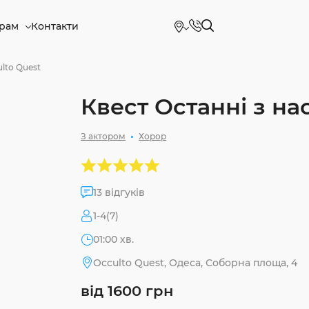
рам
Контакти
ulto Quest
Квест Останні з на
З актором
Хорор
13 відгуків
1-4(7)
01:00 хв.
Occulto Quest, Одеса, Соборна площа, 4
від 1600 грн