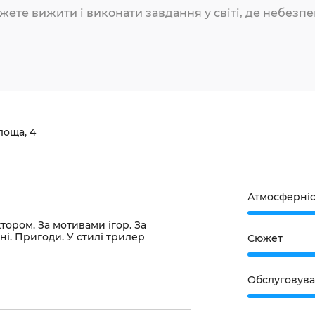
жете вижити і виконати завдання у світі, де небезпек
лоща, 4
Атмосферніс
тором. За мотивами ігор. За
ні. Пригоди. У стилі трилер
Сюжет
Обслуговув