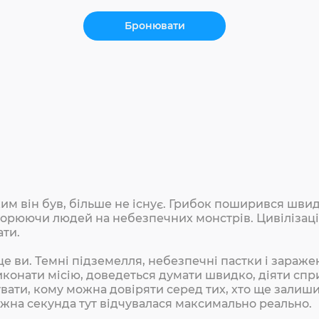
Бронювати
яким він був, більше не існує. Грибок поширився шви
орюючи людей на небезпечних монстрів. Цивілізація
ти.
це ви. Темні підземелля, небезпечні пастки і зараж
конати місію, доведеться думати швидко, діяти спри
вати, кому можна довіряти серед тих, хто ще залиш
жна секунда тут відчувалася максимально реально.