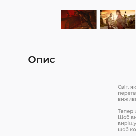
Опис
Світ, 
перетв
вижива
Тепер 
Щоб ви
вирішу
щоб ко