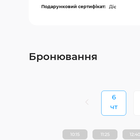
Подарунковий сертифікат:
Діє
Бронювання
6
чт
10:15
11:25
12:4