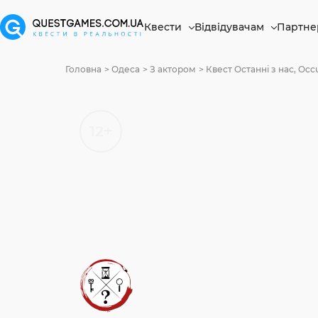
Квести
Відвідувачам
Партне
Головна
Одеса
З актором
Квест Останні з нас, Occ
12+