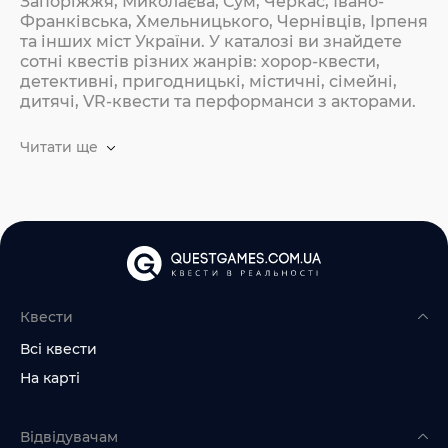
Запоріжжя, Миколаєва, Сум, Черкас, Івано-
Франківська, Хмельницького, Чернівців, Ірпеня
та інших міст України. У каталозі ви знайдете
сотні квестів різних жанрів: хорор-квести,
детективні, пригодницькі, містичні, сімейні,
дитячі, VR-квести та перформанси з акторами.
Читати ще
Квести
Всі квести
На карті
Відвідувачам