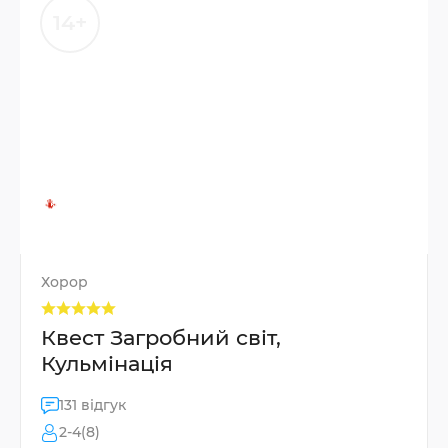
14+
Хорор
Квест Загробний світ,
Кульмінація
131 відгук
2-4(8)