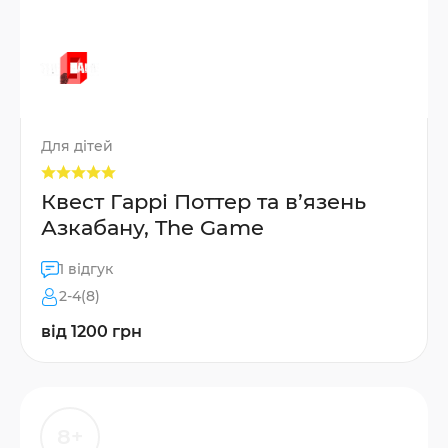
Для дітей
Квест Гаррі Поттер та в’язень
Азкабану, The Game
1 відгук
2-4(8)
від 1200 грн
8+