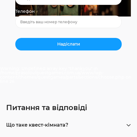
Телефон
Warning
: Undefined array key "thankyou" in
/home/prasolov/questgames.com.ua/www/wp-
content/themes/questgames/parts/sections/choose.php
on
line
26
Питання та відповіді
Що таке квест-кімната?