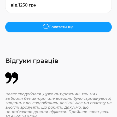
від 1250 грн
Показати ще
Відгуки гравців
Квест сподобався. Дуже антуражний. Хоч ми і
Да
вибрали без актора, але всеодно було страшнувато)
По
завдання всі сподобались, логічні. Але на початку не
змогли зрозуміти, що робити. Дякуємо, що
ненавʼязливо давали підказки! Пройшли квест десь
30.
за 45-50 хвилин.