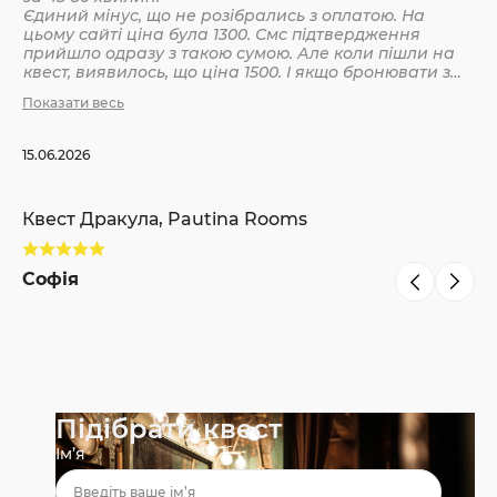
Єдиний мінус, що не розібрались з оплатою. На
цьому сайті ціна була 1300. Смс підтвердження
Кв
прийшло одразу з такою сумою. Але коли пішли на
квест, виявилось, що ціна 1500. І якщо бронювати з
інших сайтів, то там ніби так і вказано 1500. Різниця
Показати весь
С
невелика, але всеодно уточнюйте при бронюванні
15.06.2026
Квест Дракула, Pautina Rooms
Софія
Підібрати квест
Ім’я