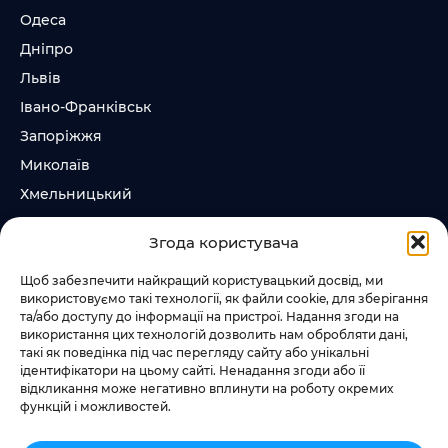
Одеса
Дніпро
Львів
Івано-Франківськ
Запоріжжя
Миколаїв
Хмельницький
Суми
Згода користувача
Ірпінь
Щоб забезпечити найкращий користувацький досвід, ми
використовуємо такі технології, як файли cookie, для зберігання
Слідкувати за нами
та/або доступу до інформації на пристрої. Надання згоди на
використання цих технологій дозволить нам обробляти дані,
+38 073 185 81 11
такі як поведінка під час перегляду сайту або унікальні
+38 067 457 86 44
ідентифікатори на цьому сайті. Ненадання згоди або її
відкликання може негативно вплинути на роботу окремих
функцій і можливостей.