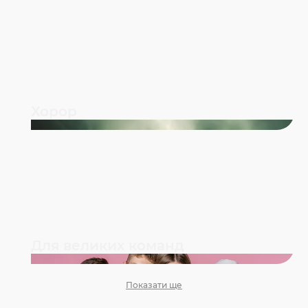
Хорор
Для великих команд
Показати ще