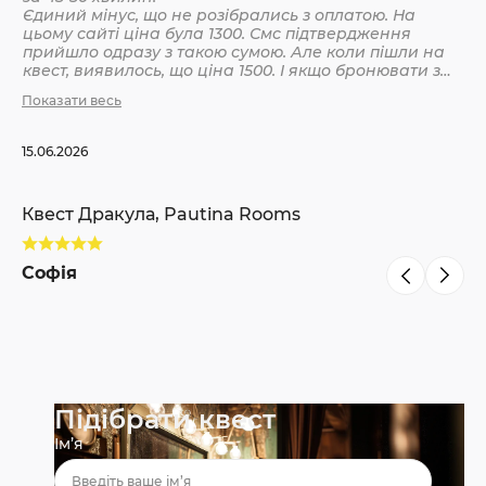
Єдиний мінус, що не розібрались з оплатою. На
цьому сайті ціна була 1300. Смс підтвердження
Кв
прийшло одразу з такою сумою. Але коли пішли на
квест, виявилось, що ціна 1500. І якщо бронювати з
інших сайтів, то там ніби так і вказано 1500. Різниця
Показати весь
С
невелика, але всеодно уточнюйте при бронюванні
15.06.2026
Квест Дракула, Pautina Rooms
Софія
Підібрати квест
Ім’я