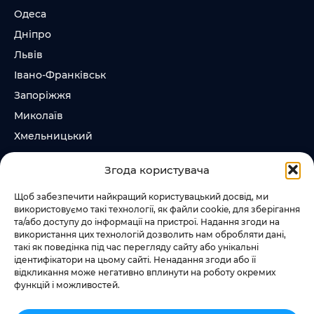
Одеса
Дніпро
Львів
Івано-Франківськ
Запоріжжя
Миколаїв
Хмельницький
Суми
Згода користувача
Ірпінь
Щоб забезпечити найкращий користувацький досвід, ми
використовуємо такі технології, як файли cookie, для зберігання
Слідкувати за нами
та/або доступу до інформації на пристрої. Надання згоди на
використання цих технологій дозволить нам обробляти дані,
+38 073 185 81 11
такі як поведінка під час перегляду сайту або унікальні
+38 067 457 86 44
ідентифікатори на цьому сайті. Ненадання згоди або її
відкликання може негативно вплинути на роботу окремих
функцій і можливостей.