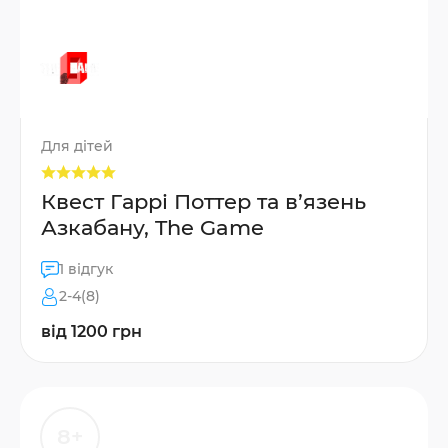
Для дітей
Квест Гаррі Поттер та в’язень
Азкабану, The Game
1 відгук
2-4(8)
від 1200 грн
8+