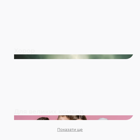
Хорор
Для великих команд
Показати ще