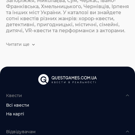
Запоріжжя, Миколаєва, Сум, Черкас, Івано-
Франківська, Хмельницького, Чернівців, Ірпеня
та інших міст України. У каталозі ви знайдете
сотні квестів різних жанрів: хорор-квести,
детективні, пригодницькі, містичні, сімейні,
дитячі, VR-квести та перформанси з акторами.
Читати ще
Квести
Всі квести
На карті
Відвідувачам