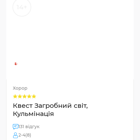
14+
Хорор
Квест Загробний світ,
Кульмінація
131 відгук
2-4(8)