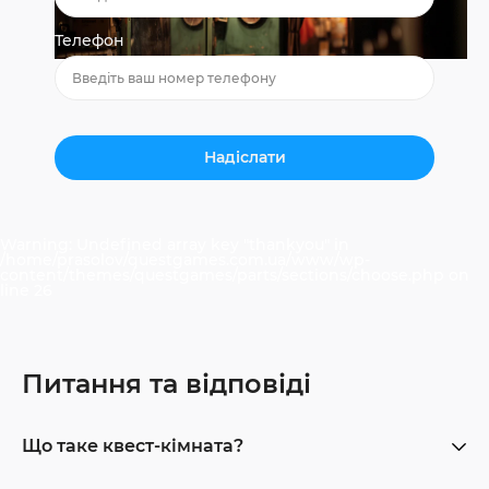
Телефон
Warning
: Undefined array key "thankyou" in
/home/prasolov/questgames.com.ua/www/wp-
content/themes/questgames/parts/sections/choose.php
on
line
26
Питання та відповіді
Що таке квест-кімната?