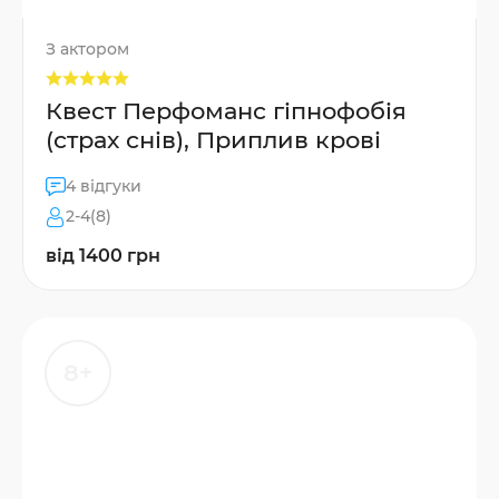
З актором
Квест Перфоманс гіпнофобія
(страх снів), Приплив крові
4 відгуки
2-4(8)
від 1400 грн
8+