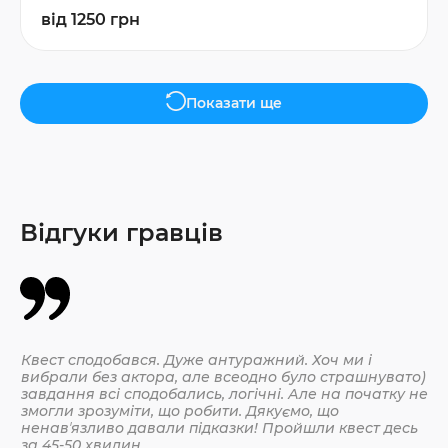
від 1250 грн
Показати ще
Відгуки гравців
Квест сподобався. Дуже антуражний. Хоч ми і
Да
вибрали без актора, але всеодно було страшнувато)
По
завдання всі сподобались, логічні. Але на початку не
змогли зрозуміти, що робити. Дякуємо, що
ненавʼязливо давали підказки! Пройшли квест десь
30.
за 45-50 хвилин.