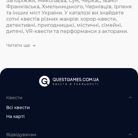
Запоріжжя, Миколаєва, Сум, Черкас, Івано-
Франківська, Хмельницького, Чернівців, Ірпеня
та інших міст України. У каталозі ви знайдете
сотні квестів різних жанрів: хорор-квести,
детективні, пригодницькі, містичні, сімейні,
дитячі, VR-квести та перформанси з акторами.
Читати ще
Квести
Всі квести
На карті
Відвідувачам