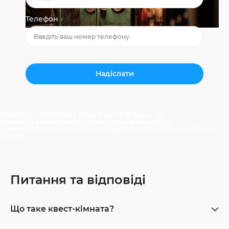
Телефон
Warning
: Undefined array key "thankyou" in
/home/prasolov/questgames.com.ua/www/wp-
content/themes/questgames/parts/sections/choose.php
on
line
26
Питання та відповіді
Що таке квест-кімната?