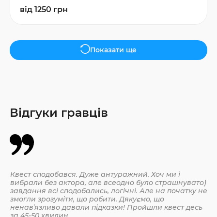
від 1250 грн
Показати ще
Відгуки гравців
Квест сподобався. Дуже антуражний. Хоч ми і
Да
вибрали без актора, але всеодно було страшнувато)
По
завдання всі сподобались, логічні. Але на початку не
змогли зрозуміти, що робити. Дякуємо, що
ненавʼязливо давали підказки! Пройшли квест десь
30.
за 45-50 хвилин.