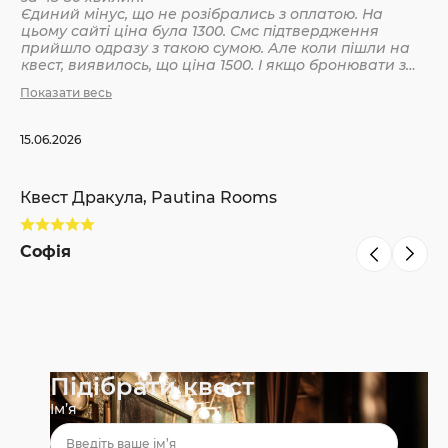
Єдиний мінус, що не розібрались з оплатою. На
цьому сайті ціна була 1300. Смс підтвердження
Кв
прийшло одразу з такою сумою. Але коли пішли на
квест, виявилось, що ціна 1500. І якщо бронювати з
інших сайтів, то там ніби так і вказано 1500. Різниця
Показати весь
С
невелика, але всеодно уточнюйте при бронюванні
15.06.2026
Квест Дракула, Pautina Rooms
Софія
Підібрати квест
Ім’я