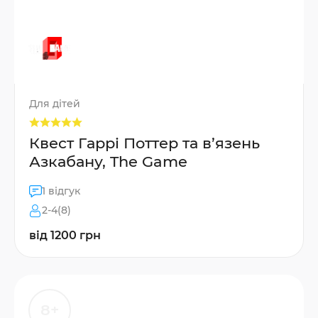
Для дітей
Квест Гаррі Поттер та в’язень
Азкабану, The Game
1 відгук
2-4(8)
від 1200 грн
8+