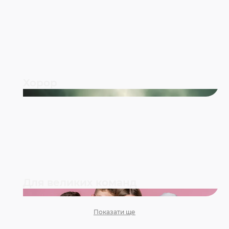
Хорор
Для великих команд
Показати ще