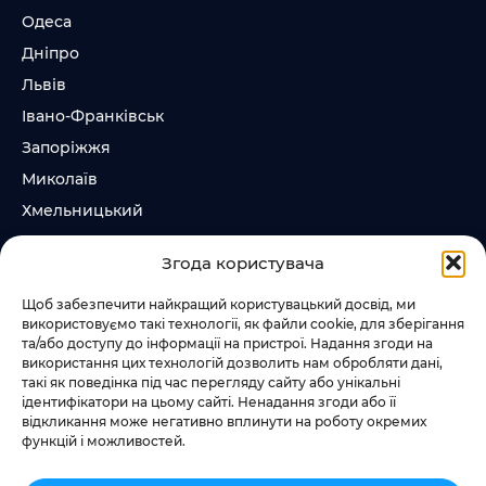
Одеса
Дніпро
Львів
Івано-Франківськ
Запоріжжя
Миколаїв
Хмельницький
Суми
Згода користувача
Ірпінь
Щоб забезпечити найкращий користувацький досвід, ми
використовуємо такі технології, як файли cookie, для зберігання
Слідкувати за нами
та/або доступу до інформації на пристрої. Надання згоди на
використання цих технологій дозволить нам обробляти дані,
+38 073 185 81 11
такі як поведінка під час перегляду сайту або унікальні
+38 067 457 86 44
ідентифікатори на цьому сайті. Ненадання згоди або її
відкликання може негативно вплинути на роботу окремих
функцій і можливостей.