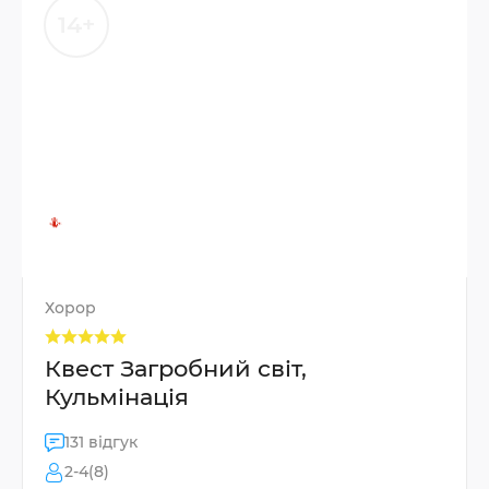
14+
Хорор
Квест Загробний світ,
Кульмінація
131 відгук
2-4(8)