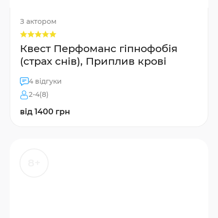
З актором
Квест Перфоманс гіпнофобія
(страх снів), Приплив крові
4 відгуки
2-4(8)
від 1400 грн
8+