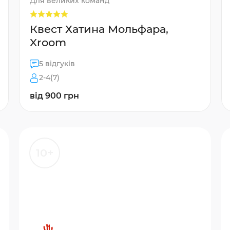
Для великих команд
Квест Хатина Мольфара,
Xroom
5 відгуків
2-4(7)
від 900 грн
10+