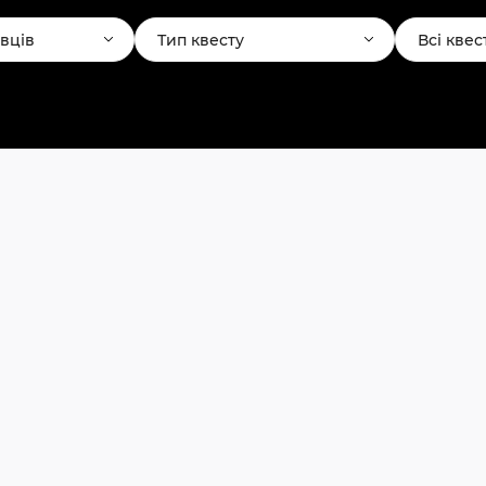
авців
Тип квесту
Всі квес