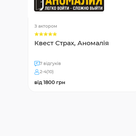
З актором
Квест Страх, Аномалія
7 відгуків
2-4(10)
від 1800 грн