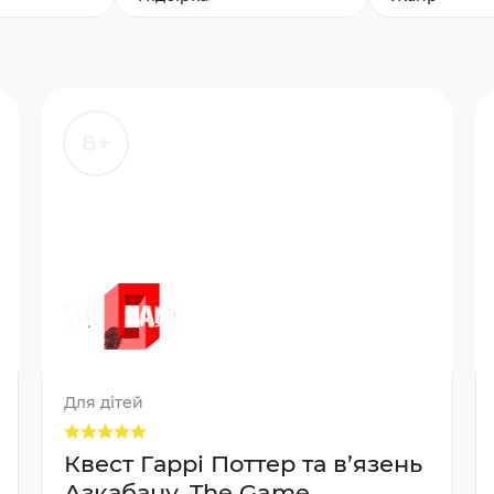
8+
Для дітей
Квест Гаррі Поттер та в’язень
Азкабану, The Game