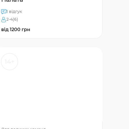
1 відгук
2-4(6)
від 1200 грн
14+