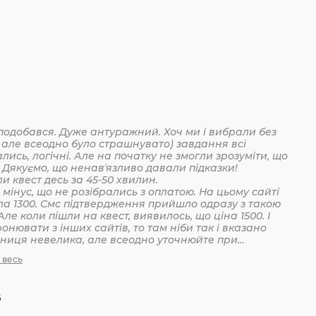
подобався. Дуже антуражний. Хоч ми і вибрали без
 але всеодно було страшнувато) завдання всі
лись, логічні. Але на початку не змогли зрозуміти, що
 Дякуємо, що ненавʼязливо давали підказки!
Пройшли квест десь за 45-50 хвилин.
мінус, що не розібрались з оплатою. На цьому сайті
ла 1300. Смс підтвердження прийшло одразу з такою
Але коли пішли на квест, виявилось, що ціна 1500. І
онювати з інших сайтів, то там ніби так і вказано
ізниця невелика, але всеодно уточнюйте при
анні
 весь
6