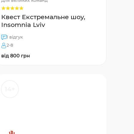
Для великих команд
Квест Екстремальне шоу,
Insomnia Lviv
1 відгук
2-8
від 800 грн
14+