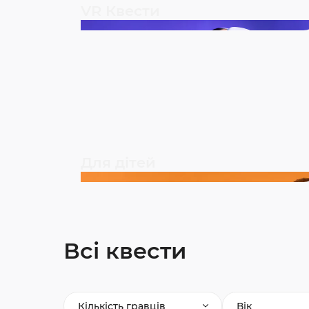
VR Квести
Для дітей
Всі квести
Кількість гравців
Вік