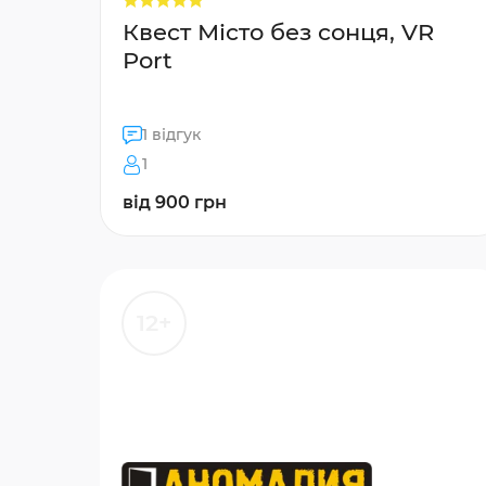
Квест Місто без сонця, VR
Port
1 відгук
1
від 900 грн
12+