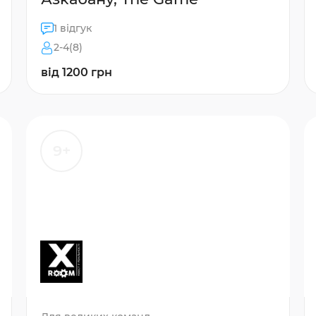
1 відгук
2-4(8)
від 1200 грн
9+