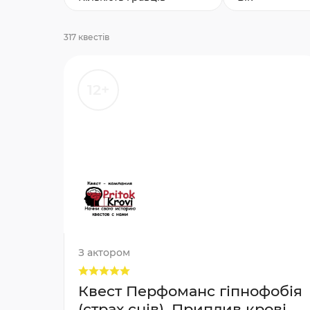
317 квестів
12+
З актором
Квест Перфоманс гіпнофобія
(страх снів), Приплив крові