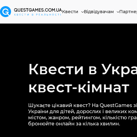
Квести
Відвідувачам
Партне
Квести в Укра
квест-кімнат
Шукаєте цікавий квест? На QuestGames зі
України для дітей, дорослих і великих ко
містом, жанром, рейтингом, кількістю грав
бронюйте онлайн за кілька хвилин.