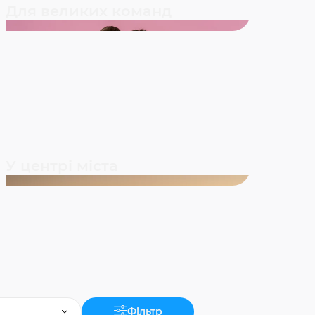
Для великих команд
У центрі міста
Фільтр