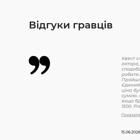
Відгуки гравців
Квест с
актора,
сподоба
робити.
Єдиний 
ціна бу
сумою. 
якщо бр
1500. Р
бронюв
Показати
15.06.202