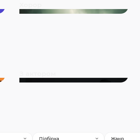
Хорор
З актором
Підбірка
Жанр