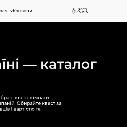
рам
Контакти
їні — каталог
брані квест-кімнати
мпаній. Обирайте квест за
ців і вартістю та