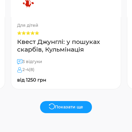
Для дітей
Квест Джунглі: у пошуках
скарбів, Кульмінація
3 відгуки
2-4(8)
від 1250 грн
Показати ще