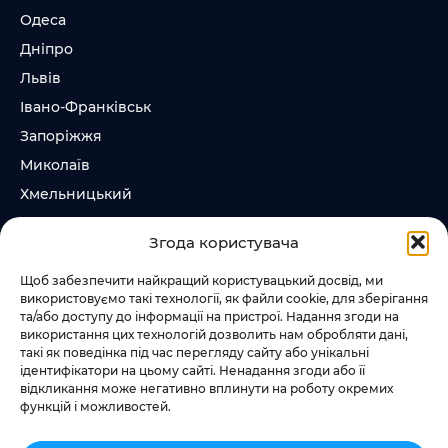
Одеса
Дніпро
Львів
Івано-Франківськ
Запоріжжя
Миколаїв
Хмельницький
Суми
Згода користувача
Ірпінь
Щоб забезпечити найкращий користувацький досвід, ми
використовуємо такі технології, як файли cookie, для зберігання
Слідкувати за нами
та/або доступу до інформації на пристрої. Надання згоди на
використання цих технологій дозволить нам обробляти дані,
+38 073 185 81 11
такі як поведінка під час перегляду сайту або унікальні
+38 067 457 86 44
ідентифікатори на цьому сайті. Ненадання згоди або її
відкликання може негативно вплинути на роботу окремих
функцій і можливостей.