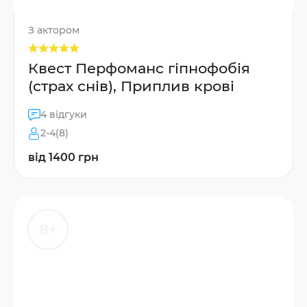
З актором
Квест Перфоманс гіпнофобія
(страх снів), Приплив крові
4 відгуки
2-4(8)
від 1400 грн
8+