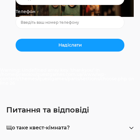
Телефон
Warning
: Undefined array key "thankyou" in
/home/prasolov/questgames.com.ua/www/wp-
content/themes/questgames/parts/sections/choose.php
on
line
26
Питання та відповіді
Що таке квест-кімната?