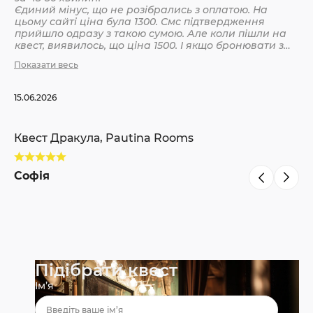
Єдиний мінус, що не розібрались з оплатою. На
цьому сайті ціна була 1300. Смс підтвердження
Кв
прийшло одразу з такою сумою. Але коли пішли на
квест, виявилось, що ціна 1500. І якщо бронювати з
інших сайтів, то там ніби так і вказано 1500. Різниця
Показати весь
С
невелика, але всеодно уточнюйте при бронюванні
15.06.2026
Квест Дракула, Pautina Rooms
Софія
Підібрати квест
Ім’я