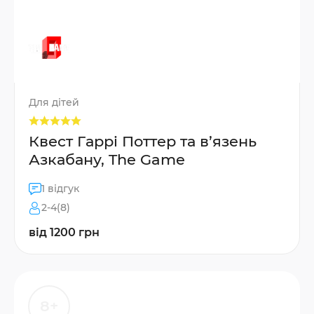
Для дітей
Квест Гаррі Поттер та в’язень
Азкабану, The Game
1 відгук
2-4(8)
від 1200 грн
8+