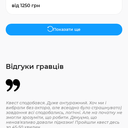
від 1250 грн
Показати ще
Відгуки гравців
Квест сподобався. Дуже антуражний. Хоч ми і
Да
вибрали без актора, але всеодно було страшнувато)
По
завдання всі сподобались, логічні. Але на початку не
змогли зрозуміти, що робити. Дякуємо, що
ненавʼязливо давали підказки! Пройшли квест десь
30.
за 45-50 хвилин.