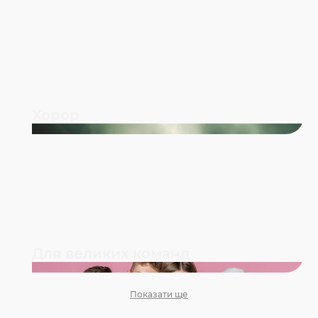
Хорор
Для великих команд
Показати ще