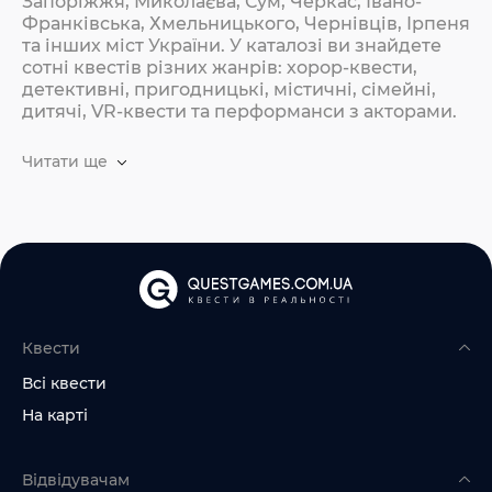
Запоріжжя, Миколаєва, Сум, Черкас, Івано-
Франківська, Хмельницького, Чернівців, Ірпеня
та інших міст України. У каталозі ви знайдете
сотні квестів різних жанрів: хорор-квести,
детективні, пригодницькі, містичні, сімейні,
дитячі, VR-квести та перформанси з акторами.
Читати ще
Квести
Всі квести
На карті
Відвідувачам