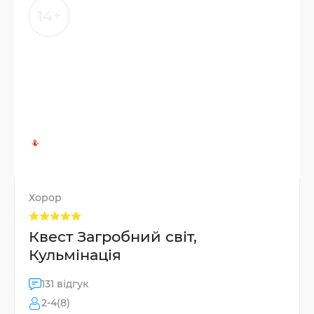
14+
Хорор
Квест Загробний світ,
Кульмінація
131 відгук
2-4(8)