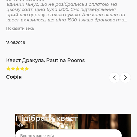
Єдиний мінус, що не розібрались з оплатою. На
цьому сайті ціна була 1300. Смс підтвердження
Кв
прийшло одразу з такою сумою. Але коли пішли на
квест, виявилось, що ціна 1500. І якщо бронювати з
інших сайтів, то там ніби так і вказано 1500. Різниця
Показати весь
С
невелика, але всеодно уточнюйте при бронюванні
15.06.2026
Квест Дракула, Pautina Rooms
Софія
Підібрати квест
Ім’я