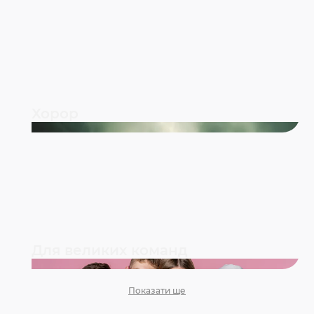
Хорор
Для великих команд
Показати ще