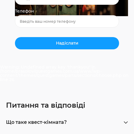
Телефон
Warning
: Undefined array key "thankyou" in
/home/prasolov/questgames.com.ua/www/wp-
content/themes/questgames/parts/sections/choose.php
on
line
26
Питання та відповіді
Що таке квест-кімната?