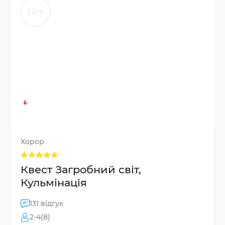
14+
Хорор
Квест Загробний світ,
Кульмінація
131 відгук
2-4(8)