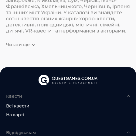
Запоріжжя, Миколаєва, Сум, Черкас, Івано-
Франківська, Хмельницького, Чернівців, Ірпеня
та інших міст України. У каталозі ви знайдете
сотні квестів різних жанрів: хорор-квести,
детективні, пригодницькі, містичні, сімейні,
дитячі, VR-квести та перформанси з акторами.
Читати ще
Квести
Всі квести
На карті
Відвідувачам