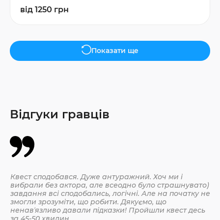
від 1250 грн
Показати ще
Відгуки гравців
Квест сподобався. Дуже антуражний. Хоч ми і
Да
вибрали без актора, але всеодно було страшнувато)
По
завдання всі сподобались, логічні. Але на початку не
змогли зрозуміти, що робити. Дякуємо, що
ненавʼязливо давали підказки! Пройшли квест десь
30.
за 45-50 хвилин.