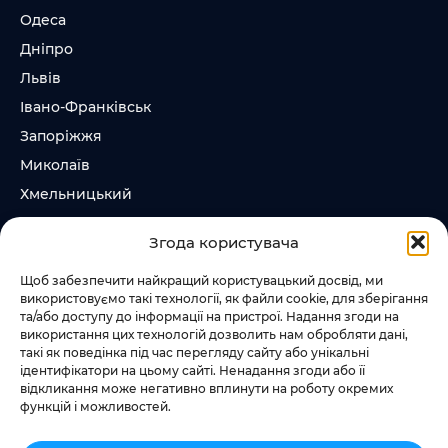
Одеса
Дніпро
Львів
Івано-Франківськ
Запоріжжя
Миколаїв
Хмельницький
Суми
Згода користувача
Ірпінь
Щоб забезпечити найкращий користувацький досвід, ми
використовуємо такі технології, як файли cookie, для зберігання
Слідкувати за нами
та/або доступу до інформації на пристрої. Надання згоди на
використання цих технологій дозволить нам обробляти дані,
+38 073 185 81 11
такі як поведінка під час перегляду сайту або унікальні
+38 067 457 86 44
ідентифікатори на цьому сайті. Ненадання згоди або її
відкликання може негативно вплинути на роботу окремих
функцій і можливостей.