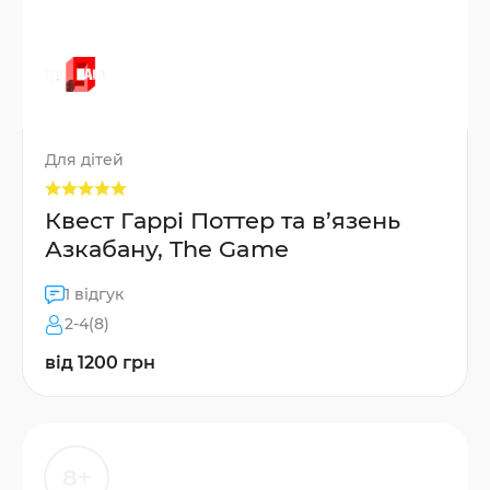
Для дітей
Квест Гаррі Поттер та в’язень
Азкабану, The Game
1 відгук
2-4(8)
від 1200 грн
8+