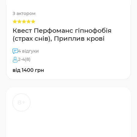
З актором
Квест Перфоманс гіпнофобія
(страх снів), Приплив крові
4 відгуки
2-4(8)
від 1400 грн
8+