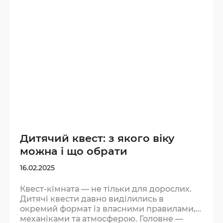
підказки. Більше — команда заважатиме
одне одному. Подумайте, з ким іде
комфортніше: з близькими…
Дитячий квест: з якого віку
можна і що обрати
16.02.2025
Квест-кімната — не тільки для дорослих.
Дитячі квести давно виділились в
окремий формат із власними правилами,
механіками та атмосферою. Головне —