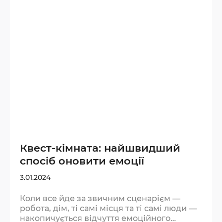
як сон або спорт. Мозок не може
одночасно розгадувати загадки під тиском
таймера і прокручувати тривожні думки.
Під час квесту увага переключається
повністю…
Квест-кімната: найшвидший
спосіб оновити емоції
3.01.2024
Коли все йде за звичним сценарієм —
робота, дім, ті самі місця та ті самі люди —
накопичується відчуття емоційного