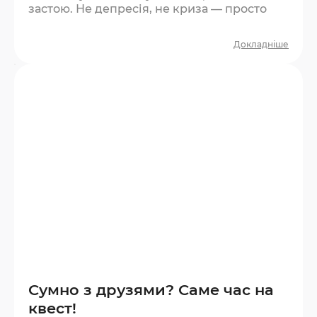
застою. Не депресія, не криза — просто
сірість. Квест — один із найшвидших
способів її розігнати. Що відбувається під
Докладніше
час квесту? За годину ви проживаєте цілу
мікроісторію. Є напруга, є несподіванки, є
азарт, є момент перемоги або прийняття
поразки. Це повноцінний емоційний цикл
у стислому форматі. Мозок отримує
новизну —…
Сумно з друзями? Саме час на
квест!