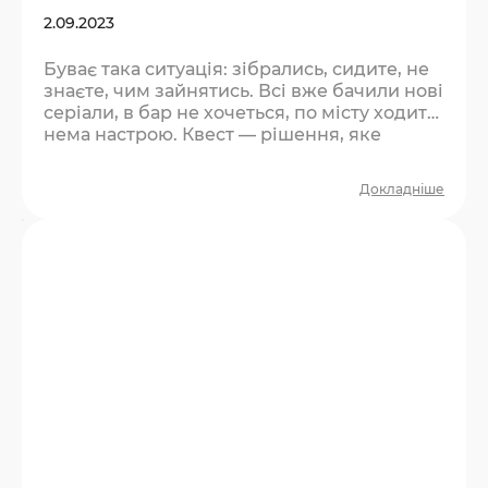
2.09.2023
Буває така ситуація: зібрались, сидите, не
знаєте, чим зайнятись. Всі вже бачили нові
серіали, в бар не хочеться, по місту ходити
нема настрою. Квест — рішення, яке
влаштує всіх. Чому квест рятує такі
вечори? Він одразу дає структуру. Не
Докладніше
треба нічого вигадувати — є місце, є час, є
завдання. Компанія з пасивного режиму
перемикається в активний, і настрій
змінюється сам собою. Плюс — це спільна
пригода. Через тиждень ви будете…