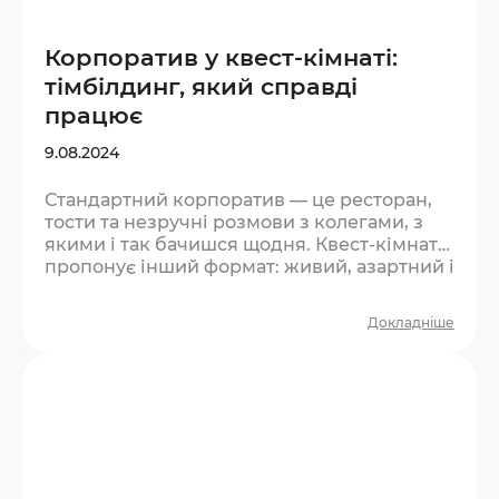
Корпоратив у квест-кімнаті:
тімбілдинг, який справді
працює
9.08.2024
Стандартний корпоратив — це ресторан,
тости та незручні розмови з колегами, з
якими і так бачишся щодня. Квест-кімната
пропонує інший формат: живий, азартний і
той, що справді згуртовує. Чому квест
ефективніший за класичний тімбілдинг?
Докладніше
Більшість тімбілдингів виглядають штучно.
Люди розуміють, що це «захід», і
поводяться відповідно — стримано та
формально. У квесті інакше: є реальний
тиск часу, є задача, є командна залежність.
Не можна відсидітись у куточку — треба
діяти….