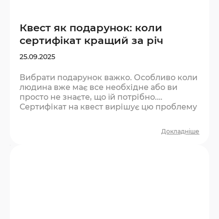
Квест як подарунок: коли
сертифікат кращий за річ
25.09.2025
Вибрати подарунок важко. Особливо коли
людина вже має все необхідне або ви
просто не знаєте, що їй потрібно.
Сертифікат на квест вирішує цю проблему
— і при цьому дарує те, що не купиш у
магазині. Чому досвід як подарунок
Докладніше
працює краще за річ? Психологи давно
довели: люди отримують більше тривалого
задоволення від вражень, ніж від
матеріальних речей. Річ зношується,
виходить з моди або просто забувається на
полиці. Досвід — залишається…