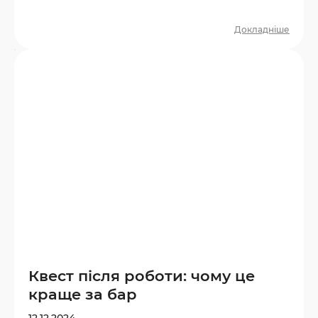
правильно обрати вік і тематику. З якого
віку можна йти на квест? Більшість
Докладніше
дитячих квестів розраховані на дітей від
6–7 років. У цьому віці дитина вже здатна
розуміти прості правила, слідувати сюжету
та взаємодіяти з командою. Орієнтир за
віком: 6–8 років — прості квести з
яскравими декораціями, мінімумом
замків…
Квест після роботи: чому це
краще за бар
12.12.2024