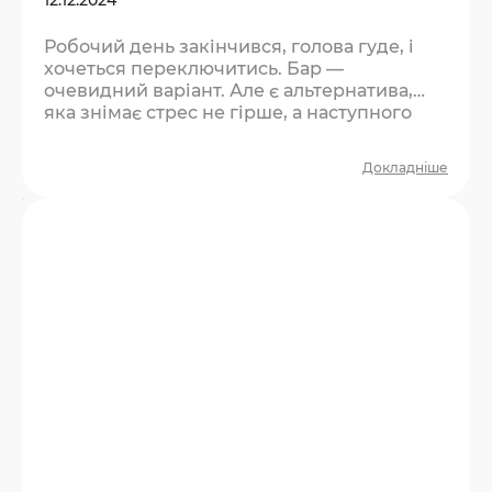
Робочий день закінчився, голова гуде, і
хочеться переключитись. Бар —
очевидний варіант. Але є альтернатива,
яка знімає стрес не гірше, а наступного
ранку не залишає жодних побічних
ефектів. Що не так із баром після роботи?
Докладніше
Бар — це пасивний відпочинок. Ви сидите,
п’єте, розмовляєте про роботу, бо більше
немає спільної теми. Через дві години
розходитесь із відчуттям, що час минув,
але нічого особливого не сталось. Плюс —
алкоголь дає ілюзію…