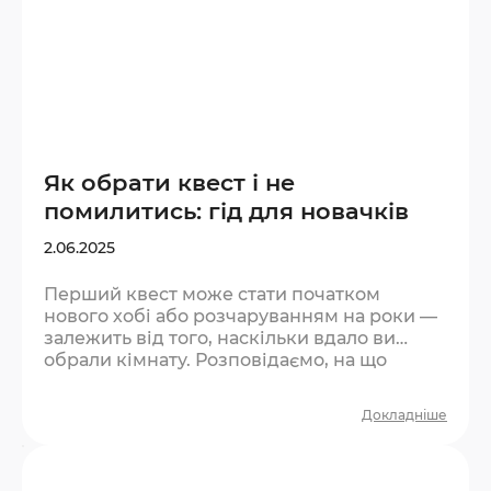
Як обрати квест і не
помилитись: гід для новачків
2.06.2025
Перший квест може стати початком
нового хобі або розчаруванням на роки —
залежить від того, наскільки вдало ви
обрали кімнату. Розповідаємо, на що
звертати увагу, якщо ви в квестах вперше.
Крок 1. Визначте компанію та кількість
Докладніше
людей Квест — командна гра. Оптимальна
кількість для першого разу — 2–4 людини.
Менше — буде важко фізично охопити всі