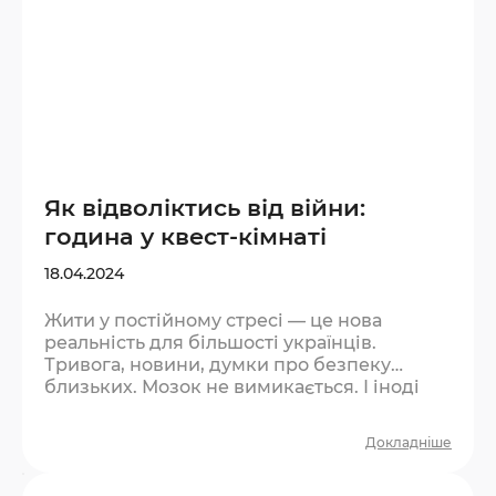
Як відволіктись від війни:
година у квест-кімнаті
18.04.2024
Жити у постійному стресі — це нова
реальність для більшості українців.
Тривога, новини, думки про безпеку
близьких. Мозок не вимикається. І іноді
найважливіше — дозволити собі
перепочити від цього хоча б на годину.
Докладніше
Чому квест допомагає відволіктись? Це не
втеча від реальності — це пауза. Така сама,