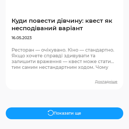
Куди повести дівчину: квест як
несподіваний варіант
16.05.2023
Ресторан — очікувано. Кіно — стандартно.
Якщо хочете справді здивувати та
залишити враження — квест може стати
тим самим нестандартним ходом. Чому
квест спрацьовує як ідея для побачення?
По-перше, це несподівано. Більшість
Докладніше
дівчат не чекають такої пропозиції — і вже
це виділяє вас із загального ряду. По-
друге, квест знімає тиск «правильної
поведінки». Немає дрес-коду, немає
необхідності бути ідеальним. Є гра, є
атмосфера, є спонтанні реакції — а саме
Показати ще
вони запам’ятовуються….