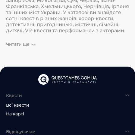
Запоріжжя, Миколаєва, Сум, Черкас, Івано-
Франківська, Хмельницького, Чернівців, Ірпеня
та інших міст України. У каталозі ви знайдете
сотні квестів різних жанрів: хорор-квести,
детективні, пригодницькі, містичні, сімейні,
дитячі, VR-квести та перформанси з акторами.
Читати ще
Квести
Всі квести
На карті
Відвідувачам