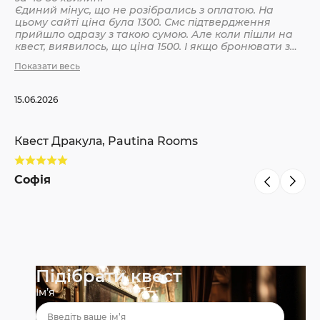
Єдиний мінус, що не розібрались з оплатою. На
цьому сайті ціна була 1300. Смс підтвердження
Кв
прийшло одразу з такою сумою. Але коли пішли на
квест, виявилось, що ціна 1500. І якщо бронювати з
інших сайтів, то там ніби так і вказано 1500. Різниця
Показати весь
С
невелика, але всеодно уточнюйте при бронюванні
15.06.2026
Квест Дракула, Pautina Rooms
Софія
Підібрати квест
Ім’я