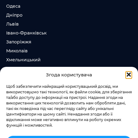
Одеса
Дніпро
Львів
Івано-Франківськ
Запоріжжя
Миколаїв
Хмельницький
Суми
Згода користувача
Ірпінь
Щоб забезпечити найкращий користувацький досвід, ми
використовуємо такі технології, як файли cookie, для зберігання
Слідкувати за нами
та/або доступу до інформації на пристрої. Надання згоди на
використання цих технологій дозволить нам обробляти дані,
+38 073 185 81 11
такі як поведінка під час перегляду сайту або унікальні
+38 067 457 86 44
ідентифікатори на цьому сайті. Ненадання згоди або її
відкликання може негативно вплинути на роботу окремих
функцій і можливостей.