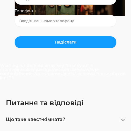
Телефон
Warning
: Undefined array key "thankyou" in
/home/prasolov/questgames.com.ua/www/wp-
content/themes/questgames/parts/sections/choose.php
on
line
26
Питання та відповіді
Що таке квест-кімната?