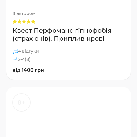
З актором
Квест Перфоманс гіпнофобія
(страх снів), Приплив крові
4 відгуки
2-4(8)
від 1400 грн
8+