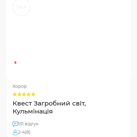
14+
Хорор
Квест Загробний світ,
Кульмінація
131 відгук
2-4(8)