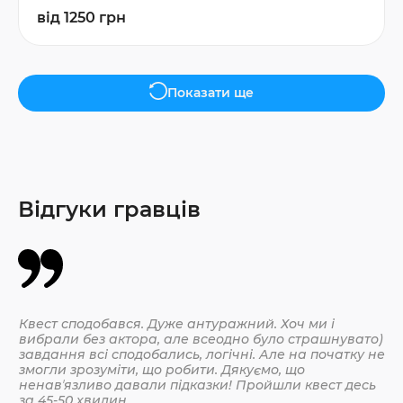
від 1250 грн
Показати ще
Відгуки гравців
Квест сподобався. Дуже антуражний. Хоч ми і
Да
вибрали без актора, але всеодно було страшнувато)
По
завдання всі сподобались, логічні. Але на початку не
змогли зрозуміти, що робити. Дякуємо, що
ненавʼязливо давали підказки! Пройшли квест десь
30.
за 45-50 хвилин.