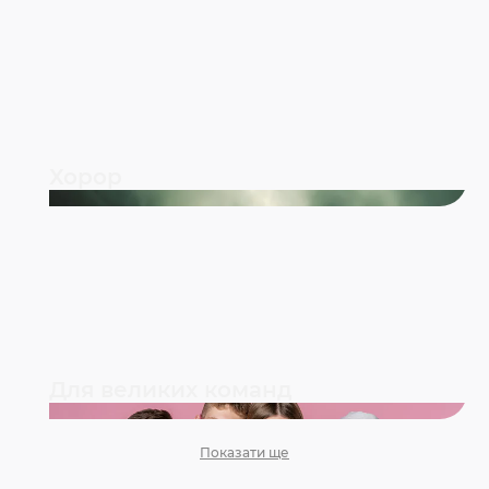
Хорор
Для великих команд
Показати ще