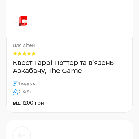
Для дітей
Квест Гаррі Поттер та в’язень
Азкабану, The Game
1 відгук
2-4(8)
від 1200 грн
8+