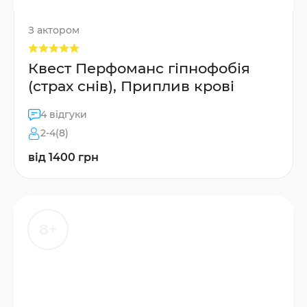
З актором
Квест Перфоманс гіпнофобія
(страх снів), Приплив крові
4 відгуки
2-4(8)
від 1400 грн
8+