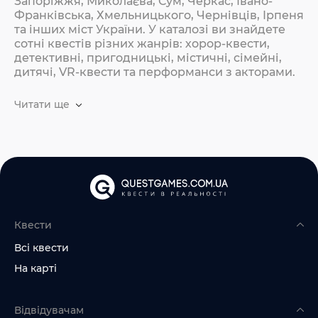
Запоріжжя, Миколаєва, Сум, Черкас, Івано-
Франківська, Хмельницького, Чернівців, Ірпеня
та інших міст України. У каталозі ви знайдете
сотні квестів різних жанрів: хорор-квести,
детективні, пригодницькі, містичні, сімейні,
дитячі, VR-квести та перформанси з акторами.
Читати ще
Квести
Всі квести
На карті
Відвідувачам