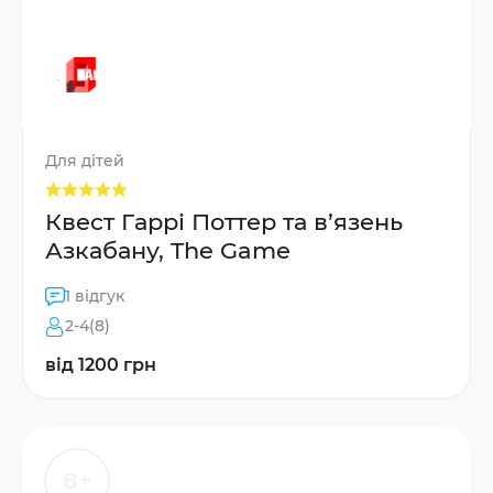
Для дітей
Квест Гаррі Поттер та в’язень
Азкабану, The Game
1 відгук
2-4(8)
від 1200 грн
8+