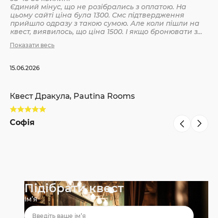
Єдиний мінус, що не розібрались з оплатою. На
цьому сайті ціна була 1300. Смс підтвердження
Кв
прийшло одразу з такою сумою. Але коли пішли на
квест, виявилось, що ціна 1500. І якщо бронювати з
інших сайтів, то там ніби так і вказано 1500. Різниця
Показати весь
С
невелика, але всеодно уточнюйте при бронюванні
15.06.2026
Квест Дракула, Pautina Rooms
Софія
Підібрати квест
Ім’я