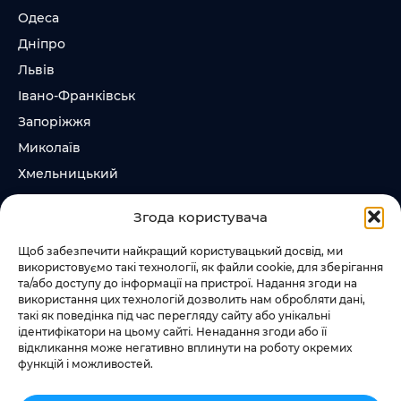
Одеса
Дніпро
Львів
Івано-Франківськ
Запоріжжя
Миколаїв
Хмельницький
Суми
Згода користувача
Ірпінь
Щоб забезпечити найкращий користувацький досвід, ми
використовуємо такі технології, як файли cookie, для зберігання
Слідкувати за нами
та/або доступу до інформації на пристрої. Надання згоди на
використання цих технологій дозволить нам обробляти дані,
+38 073 185 81 11
такі як поведінка під час перегляду сайту або унікальні
+38 067 457 86 44
ідентифікатори на цьому сайті. Ненадання згоди або її
відкликання може негативно вплинути на роботу окремих
функцій і можливостей.