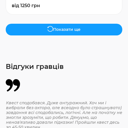
від 1250 грн
Показати ще
Відгуки гравців
Квест сподобався. Дуже антуражний. Хоч ми і
Да
вибрали без актора, але всеодно було страшнувато)
По
завдання всі сподобались, логічні. Але на початку не
змогли зрозуміти, що робити. Дякуємо, що
ненавʼязливо давали підказки! Пройшли квест десь
30.
за 45-50 хвилин.