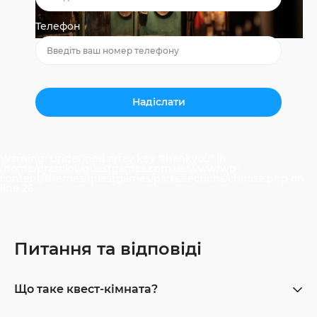
Телефон
Warning
: Undefined array key "thankyou" in
/home/prasolov/questgames.com.ua/www/wp-
content/themes/questgames/parts/sections/choose.php
on
line
26
Питання та відповіді
Що таке квест-кімната?