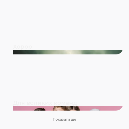
Хорор
Для великих команд
Показати ще