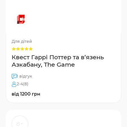
Для дітей
Квест Гаррі Поттер та в’язень
Азкабану, The Game
1 відгук
2-4(8)
від 1200 грн
8+