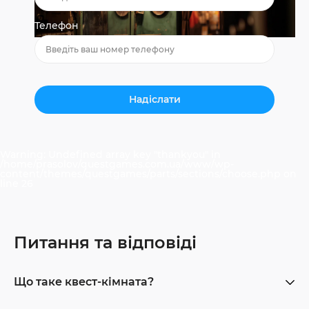
Телефон
Warning
: Undefined array key "thankyou" in
/home/prasolov/questgames.com.ua/www/wp-
content/themes/questgames/parts/sections/choose.php
on
line
26
Питання та відповіді
Що таке квест-кімната?