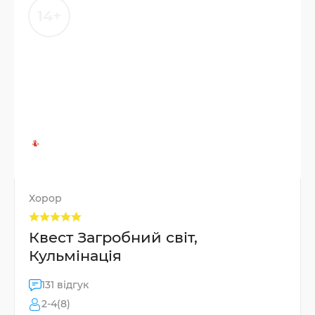
14+
Хорор
Квест Загробний світ,
Кульмінація
131 відгук
2-4(8)