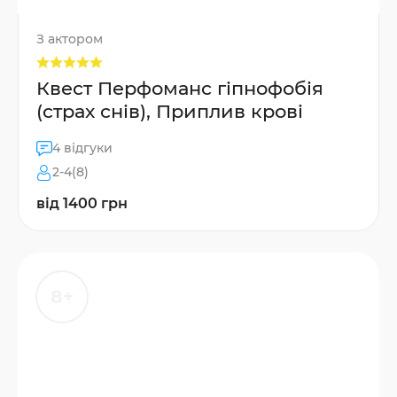
З актором
Квест Перфоманс гіпнофобія
(страх снів), Приплив крові
4 відгуки
2-4(8)
від 1400 грн
8+