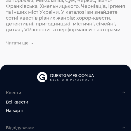
Запоріжжя, Миколаєва, Сум, Черкас, Івано-
Франківська, Хмельницького, Чернівців, Ірпеня
та інших міст України. У каталозі ви знайдете
сотні квестів різних жанрів: хорор-квести,
детективні, пригодницькі, містичні, сімейні,
дитячі, VR-квести та перформанси з акторами.
Читати ще
Квести
Всі квести
На карті
Відвідувачам