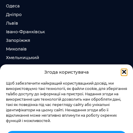
Одеса
Дніпро
Львів
Івано-Франківськ
Запоріжжя
Миколаїв
Хмельницький
Суми
Згода користувача
Ірпінь
Щоб забезпечити найкращий користувацький досвід, ми
використовуємо такі технології, як файли cookie, для зберігання
Слідкувати за нами
та/або доступу до інформації на пристрої. Надання згоди на
використання цих технологій дозволить нам обробляти дані,
+38 073 185 81 11
такі як поведінка під час перегляду сайту або унікальні
+38 067 457 86 44
ідентифікатори на цьому сайті. Ненадання згоди або її
відкликання може негативно вплинути на роботу окремих
функцій і можливостей.