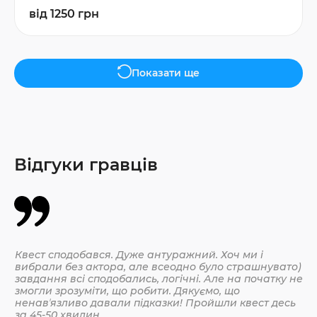
від 1250 грн
Показати ще
Відгуки гравців
Квест сподобався. Дуже антуражний. Хоч ми і
Да
вибрали без актора, але всеодно було страшнувато)
По
завдання всі сподобались, логічні. Але на початку не
змогли зрозуміти, що робити. Дякуємо, що
ненавʼязливо давали підказки! Пройшли квест десь
30.
за 45-50 хвилин.