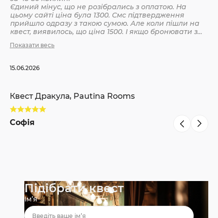
Єдиний мінус, що не розібрались з оплатою. На
цьому сайті ціна була 1300. Смс підтвердження
Кв
прийшло одразу з такою сумою. Але коли пішли на
квест, виявилось, що ціна 1500. І якщо бронювати з
інших сайтів, то там ніби так і вказано 1500. Різниця
Показати весь
С
невелика, але всеодно уточнюйте при бронюванні
15.06.2026
Квест Дракула, Pautina Rooms
Софія
Підібрати квест
Ім’я