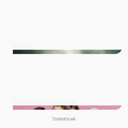
Хорор
Для великих команд
Показати ще