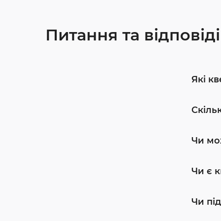
Питання та відповіді
Які кв
Скіль
Чи мо
Чи є 
Чи пі