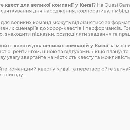
те
квест для великої компанії у Києві
? На QuestGam
, святкування дня народження, корпоративу, тімбілдин
 для великих команд можуть відрізнятися за формат
ивних сценаріїв до хорор-квестів і перформансів. Г
ю, знаходити підказки, розподіляти завдання та пр
нюйте
квести для великих компаній у Києві
за макси
істю, рейтингом, ціною та відгуками. Якщо плануєте 
ву увагу звертайте на місткість квесту та можливість
те командний квест у Києві та перетворюйте звичай
у пригоду.