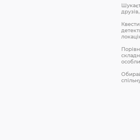
Шукає
друзів
Квести
детект
локаці
Порів
складн
особли
Обирай
спільн