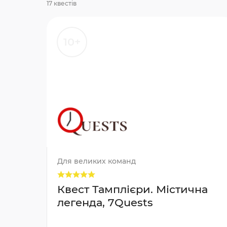
17 квестів
10+
Для великих команд
Квест Тамплієри. Містична
легенда, 7Quests