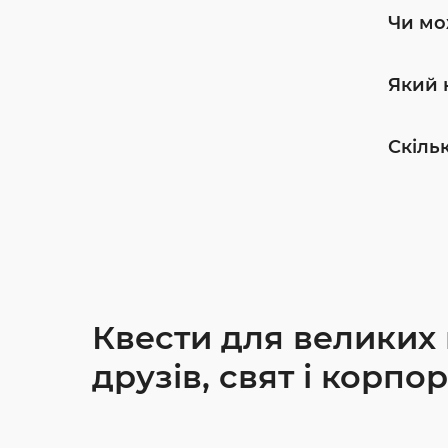
Чи мо
Який 
Скіль
Квести для великих 
друзів, свят і корпо