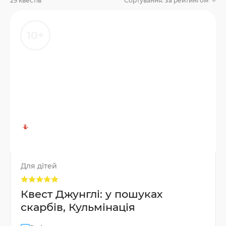
29 квестів
Сортування:
за рейтингом
10+
Для дітей
Квест Джунглі: у пошуках
скарбів, Кульмінація