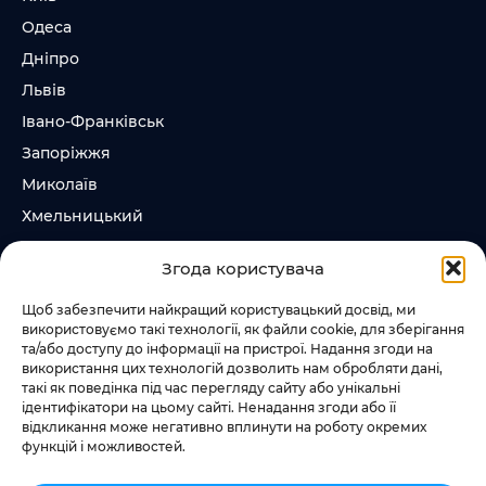
Одеса
Дніпро
Львів
Івано-Франківськ
Запоріжжя
Миколаїв
Хмельницький
Суми
Згода користувача
Ірпінь
Щоб забезпечити найкращий користувацький досвід, ми
використовуємо такі технології, як файли cookie, для зберігання
Слідкувати за нами
та/або доступу до інформації на пристрої. Надання згоди на
використання цих технологій дозволить нам обробляти дані,
+38 073 185 81 11
такі як поведінка під час перегляду сайту або унікальні
+38 067 457 86 44
ідентифікатори на цьому сайті. Ненадання згоди або її
відкликання може негативно вплинути на роботу окремих
функцій і можливостей.