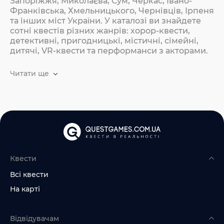
Запоріжжя, Миколаєва, Сум, Черкас, Івано-
Франківська, Хмельницького, Чернівців, Ірпеня
та інших міст України. У каталозі ви знайдете
сотні квестів різних жанрів: хорор-квести,
детективні, пригодницькі, містичні, сімейні,
дитячі, VR-квести та перформанси з акторами.
Читати ще
Квести
Всі квести
На карті
Відвідувачам