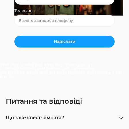
Телефон
Warning
: Undefined array key "thankyou" in
/home/prasolov/questgames.com.ua/www/wp-
content/themes/questgames/parts/sections/choose.php
on
line
26
Питання та відповіді
Що таке квест-кімната?