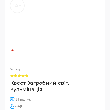
14+
Хорор
Квест Загробний світ,
Кульмінація
131 відгук
2-4(8)