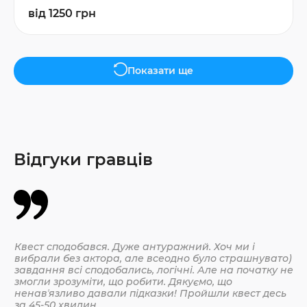
від 1250 грн
Показати ще
Відгуки гравців
Квест сподобався. Дуже антуражний. Хоч ми і
Да
вибрали без актора, але всеодно було страшнувато)
По
завдання всі сподобались, логічні. Але на початку не
змогли зрозуміти, що робити. Дякуємо, що
ненавʼязливо давали підказки! Пройшли квест десь
30.
за 45-50 хвилин.