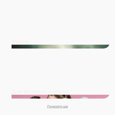
Хорор
Для великих команд
Показати ще