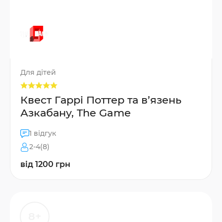
Для дітей
Квест Гаррі Поттер та в’язень
Азкабану, The Game
1 відгук
2-4(8)
від 1200 грн
8+