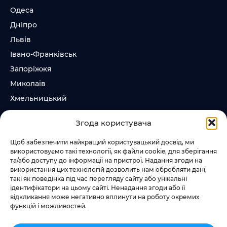
Одеса
Дніпро
Львів
Івано-Франківськ
Запоріжжя
Миколаїв
Хмельницький
Суми
Згода користувача
Ірпінь
Щоб забезпечити найкращий користувацький досвід, ми
використовуємо такі технології, як файли cookie, для зберігання
Слідкувати за нами
та/або доступу до інформації на пристрої. Надання згоди на
використання цих технологій дозволить нам обробляти дані,
+38 073 185 81 11
такі як поведінка під час перегляду сайту або унікальні
+38 067 457 86 44
ідентифікатори на цьому сайті. Ненадання згоди або її
відкликання може негативно вплинути на роботу окремих
функцій і можливостей.