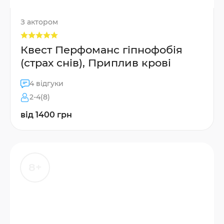
З актором
Квест Перфоманс гіпнофобія
(страх снів), Приплив крові
4 відгуки
2-4(8)
від 1400 грн
8+