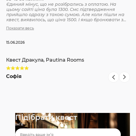
Єдиний мінус, що не розібрались з оплатою. На
цьому сайті ціна була 1300. Смс підтвердження
Кв
прийшло одразу з такою сумою. Але коли пішли на
квест, виявилось, що ціна 1500. І якщо бронювати з
інших сайтів, то там ніби так і вказано 1500. Різниця
Показати весь
С
невелика, але всеодно уточнюйте при бронюванні
15.06.2026
Квест Дракула, Pautina Rooms
Софія
Підібрати квест
Ім’я