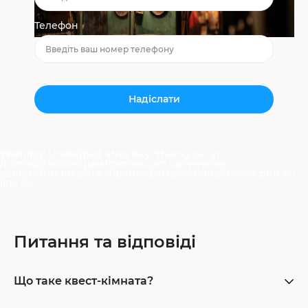
Телефон
Warning
: Undefined array key "thankyou" in
/home/prasolov/questgames.com.ua/www/wp-
content/themes/questgames/parts/sections/choose.php
on
line
26
Питання та відповіді
Що таке квест-кімната?