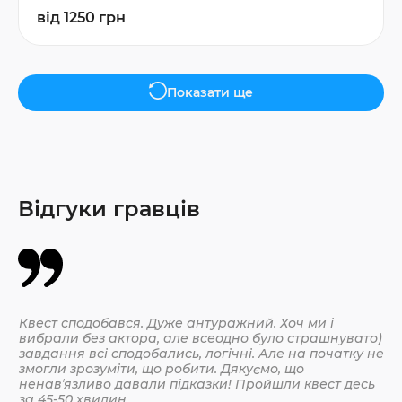
від 1250 грн
Показати ще
Відгуки гравців
Квест сподобався. Дуже антуражний. Хоч ми і
Да
вибрали без актора, але всеодно було страшнувато)
По
завдання всі сподобались, логічні. Але на початку не
змогли зрозуміти, що робити. Дякуємо, що
ненавʼязливо давали підказки! Пройшли квест десь
30.
за 45-50 хвилин.