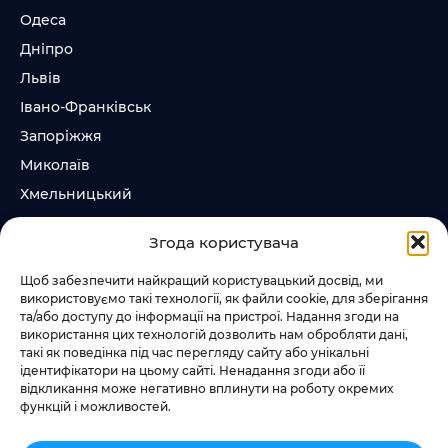
Одеса
Дніпро
Львів
Івано-Франківськ
Запоріжжя
Миколаїв
Хмельницький
Суми
Згода користувача
Ірпінь
Щоб забезпечити найкращий користувацький досвід, ми
використовуємо такі технології, як файли cookie, для зберігання
Слідкувати за нами
та/або доступу до інформації на пристрої. Надання згоди на
використання цих технологій дозволить нам обробляти дані,
+38 073 185 81 11
такі як поведінка під час перегляду сайту або унікальні
+38 067 457 86 44
ідентифікатори на цьому сайті. Ненадання згоди або її
відкликання може негативно вплинути на роботу окремих
функцій і можливостей.