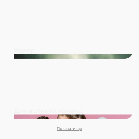
Хорор
Для великих команд
Показати ще