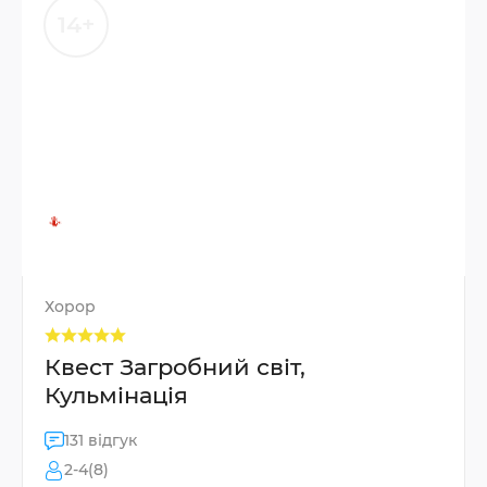
14+
Хорор
Квест Загробний світ,
Кульмінація
131 відгук
2-4(8)