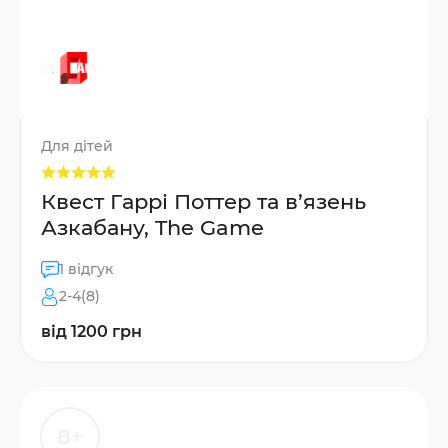
Для дітей
Квест Гаррі Поттер та в’язень
Азкабану, The Game
1 відгук
2-4(8)
від 1200 грн
8+