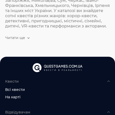
Запоріжжя, Миколаєва, Сум, Черкас, Івано-
Франківська, Хмельницького, Чернівців, Ірпеня
та інших міст України. У каталозі ви знайдете
сотні квестів різних жанрів: хорор-квести,
детективні, пригодницькі, містичні, сімейні,
дитячі, VR-квести та перформанси з акторами.
Читати ще
Квести
Всі квести
На карті
Відвідувачам