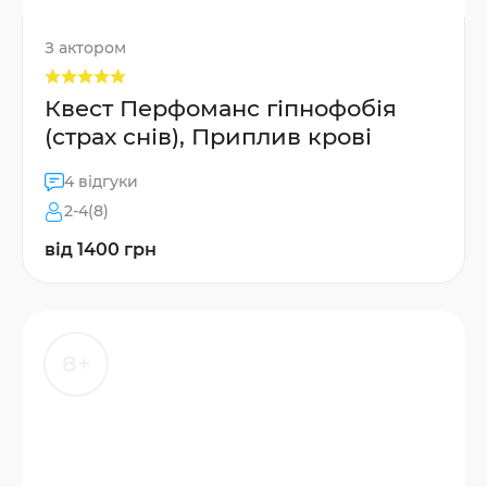
З актором
Квест Перфоманс гіпнофобія
(страх снів), Приплив крові
4 відгуки
2-4(8)
від 1400 грн
8+