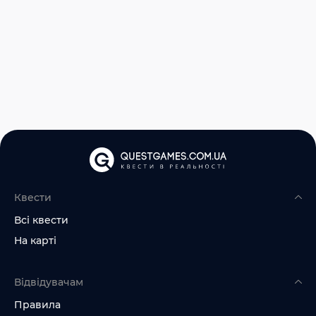
Квести
Всі квести
На карті
Відвідувачам
Правила