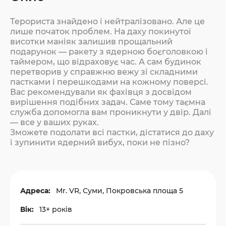
Терориста знайдено і нейтралізовано. Але це
лише початок проблем. На даху покинутої
висотки маніяк залишив прощальний
подарунок — ракету з ядерною боєголовкою і
таймером, що відраховує час. А сам будинок
перетворив у справжню вежу зі складними
пастками і перешкодами на кожному поверсі.
Вас рекомендували як фахівця з досвідом
вирішення подібних задач. Саме тому таємна
служба допомогла вам проникнути у двір. Далі
— все у ваших руках.
Зможете подолати всі пастки, дістатися до даху
і зупинити ядерний вибух, поки не пізно?
Адреса:
Mr. VR, Суми, Покровська площа 5
Вік:
13+ років