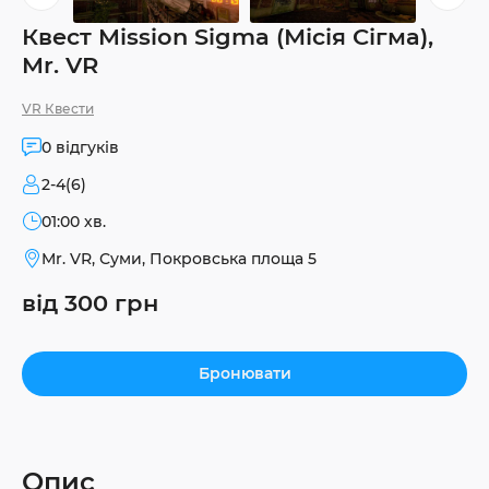
Квест Mission Sigma (Місія Сігма),
Mr. VR
VR Квести
0 відгуків
2-4(6)
01:00 хв.
Mr. VR, Суми, Покровська площа 5
від 300 грн
Бронювати
Опис