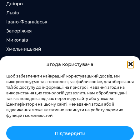
Дніпро
Львів
Івано-Франківськ
Запоріжжя
Миколаїв
Хмельницький
Суми
Згода користувача
Ірпінь
Щоб забезпечити найкращий користувацький досвід, ми
використовуємо такі технології, як файли cookie, для зберігання
Слідкувати за нами
та/або доступу до інформації на пристрої. Надання згоди на
використання цих технологій дозволить нам обробляти дані,
+38 073 185 81 11
такі як поведінка під час перегляду сайту або унікальні
+38 067 457 86 44
ідентифікатори на цьому сайті. Ненадання згоди або її
відкликання може негативно вплинути на роботу окремих
функцій і можливостей.
Підтвердити
Додати квест