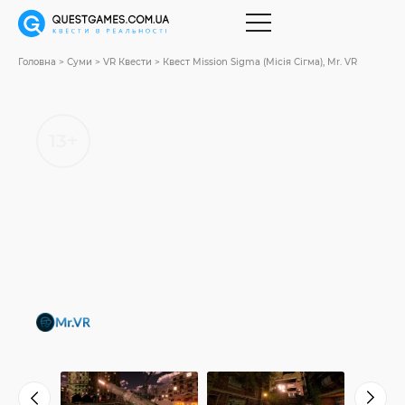
Головна
Суми
VR Квести
Квест Mission Sigma (Місія Сігма), Mr. VR
13+